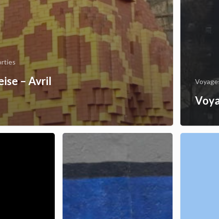
rties
eise – Avril
Voyages
Voya