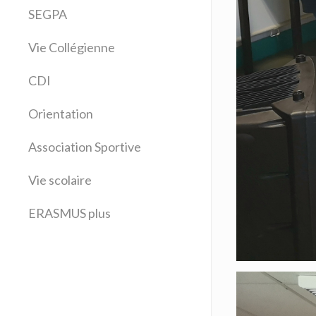
Arts plastiques
SEGPA
Bilangue Anglais Espagnol
Vie Collégienne
Education musicale
EPS
CDI
Espagnol
Français
Orientation
Histoire Géographie
Latin
Association Sportive
Mathématiques
Vie scolaire
Sciences physiques
SVT
ERASMUS plus
Technologie