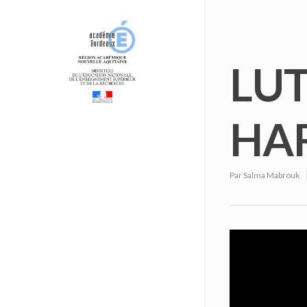
LUT
HA
Par
Salma Mabrouk