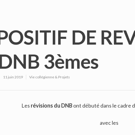
POSITIF DE RE
DNB 3èmes
11 juin 2019
Vie collégienne & Projets
Les
révisions du DNB
ont débuté dans le cadre 
avec les