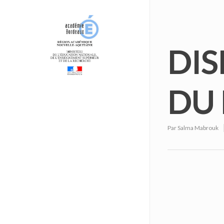
DIS
DU 
Par
Salma Mabrouk