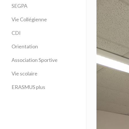
Arts plastiques
SEGPA
Bilangue Anglais Espagnol
Vie Collégienne
Education musicale
EPS
CDI
Espagnol
Français
Orientation
Histoire Géographie
Latin
Association Sportive
Mathématiques
Vie scolaire
Sciences physiques
SVT
ERASMUS plus
Technologie