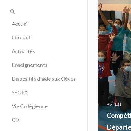
Accueil
Contacts
Actualités
Enseignements
Allemand
Dispositifs d’aide aux élèves
Anglais
Arts plastiques
SEGPA
Bilangue Anglais Espagnol
AS H2N
Vie Collégienne
Education musicale
Compéti
EPS
CDI
Espagnol
Départe
Français