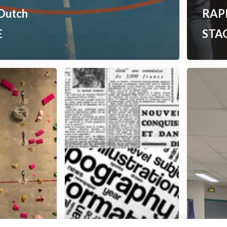
Dutch
RAP
E
STA