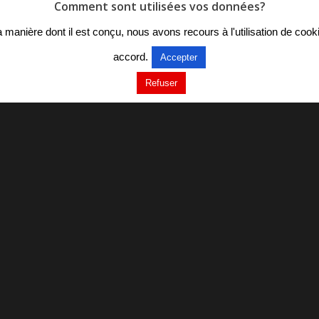
Comment sont utilisées vos données?
r la manière dont il est conçu, nous avons recours à l'utilisation de c
accord.
Accepter
Refuser
alade
sente
 aux
Vie collégienne &
Projets
Vie col
ibourne
JOURNAL DU
CVC 
REP
VIE