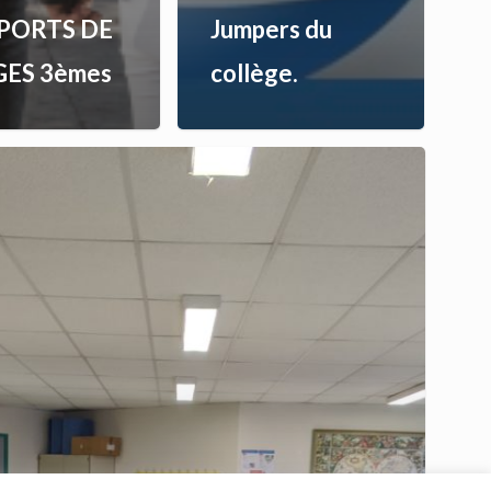
PORTS DE
Jumpers du
GES 3èmes
collège.