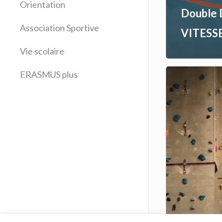
Orientation
Double 
Histoire Géographie
Latin
Association Sportive
VITESS
Mathématiques
Vie scolaire
Sciences physiques
SVT
ERASMUS plus
Technologie