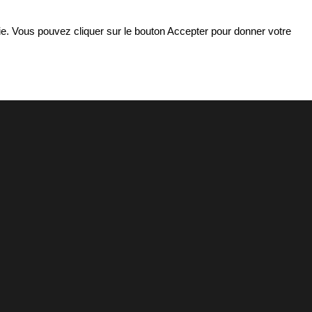
ookie. Vous pouvez cliquer sur le bouton Accepter pour donner votre
légienne & Projets
Vie scolaire
= CONSEIL DE
 COLLÉGIENNE