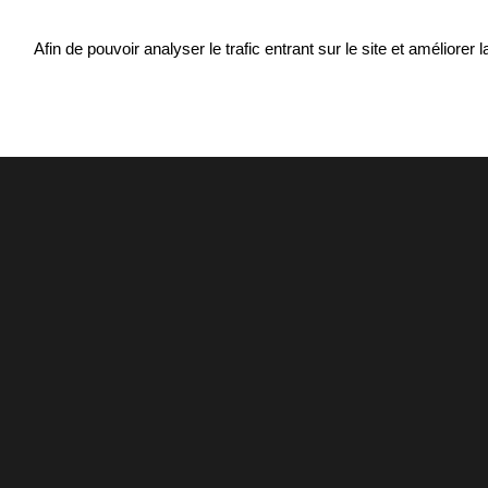
Afin de pouvoir analyser le trafic entrant sur le site et améliore
AS H2N
L’AS esc
H2N pré
en force
12h
d’Escal
2021