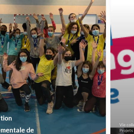
tion
Vie col
mentale de
Projets