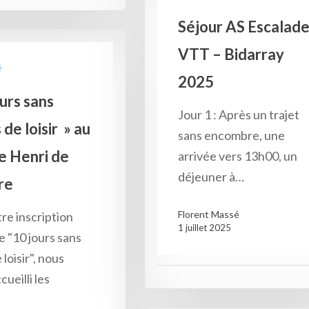
Séjour AS Escalad
VTT – Bidarray
é
2025
urs sans
Jour 1 : Après un trajet
 de loisir » au
sans encombre, une
e Henri de
arrivée vers 13h00, un
déjeuner à…
re
Florent Massé
re inscription
1 juillet 2025
e "10 jours sans
loisir", nous
ueilli les