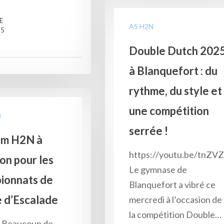
RE
AS H2N
25
Double Dutch 202
à Blanquefort : du
rythme, du style et
une compétition
é
serrée !
am H2N à
https://youtu.be/tnZV
on pour les
Le gymnase de
ionnats de
Blanquefort a vibré ce
 d’Escalade
mercredi à l’occasion de
la compétition Double…
 Beaucoup de