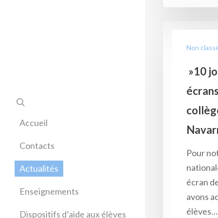
Non class
»10 jo
écrans
collèg
Accueil
Navar
Contacts
Pour not
national
Actualités
écran de 
Enseignements
avons acc
Allemand
élèves…
Dispositifs d’aide aux élèves