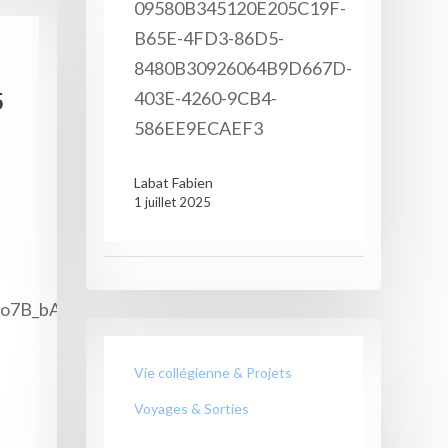
09580B345120E205C19F-
B65E-4FD3-86D5-
8480B30926064B9D667D-
403E-4260-9CB4-
5
586EE9ECAEF3
Labat Fabien
1 juillet 2025
Zo7B_bA
Vie collégienne & Projets
Voyages & Sorties