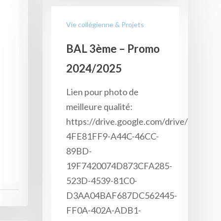
e
Vie collégienne & Projets
BAL 3ème – Promo
2024/2025
Lien pour photo de
meilleure qualité:
https://drive.google.com/drive/fol
4FE81FF9-A44C-46CC-
89BD-
19F7420074D873CFA285-
523D-4539-81C0-
D3AA04BAF687DC562445-
FF0A-402A-ADB1-