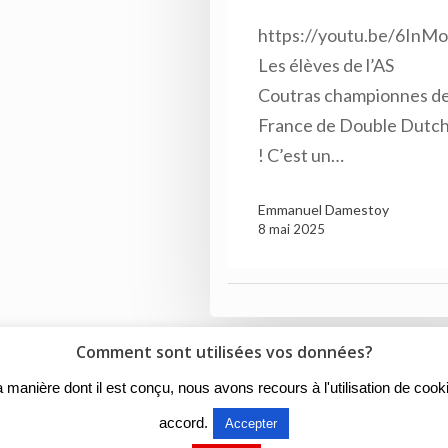
https://youtu.be/6In
Les élèves de l’AS
Coutras championnes d
France de Double Dutc
! C’est un…
Emmanuel Damestoy
8 mai 2025
Comment sont utilisées vos données?
r la manière dont il est conçu, nous avons recours à l'utilisation de c
© 2018 - Collège Henri de Navarre |
Mentions légales
|
accord.
Accepter
Mentions légales