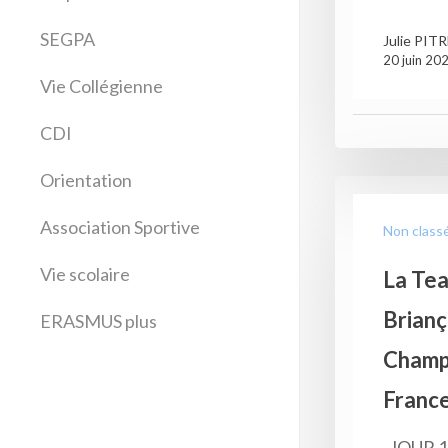
Anglais
Arts plastiques
SEGPA
Julie PIT
20 juin 20
Bilangue Anglais Espagnol
Vie Collégienne
Education musicale
EPS
CDI
Espagnol
Français
Orientation
Histoire Géographie
Latin
Association Sportive
Non class
Mathématiques
Vie scolaire
La Te
Sciences physiques
SVT
Brianç
ERASMUS plus
Technologie
Champ
France
JOUR 1