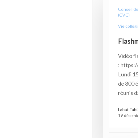
Conseil de
(CVC)
Vie collég
Flash
Vidéo f
: https
Lundi 1
de 800 é
réunis d
Labat Fab
19 décemb