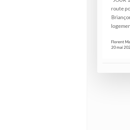
route po
Briançon
logeme
Florent M
20 mai 20