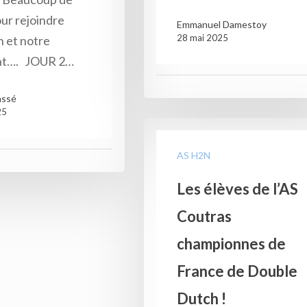
ur rejoindre
Emmanuel Damestoy
28 mai 2025
 et notre
nt…. JOUR 2…
assé
25
AS H2N
Les élèves de l’AS
Coutras
championnes de
France de Double
Dutch !