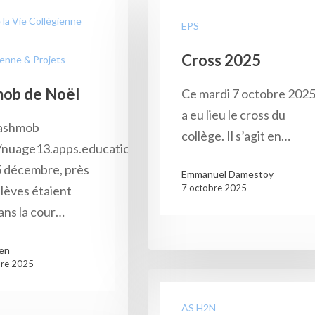
 la Vie Collégienne
EPS
Cross 2025
ienne & Projets
mob de Noël
Ce mardi 7 octobre 202
a eu lieu le cross du
lashmob
collège. Il s’agit en…
://nuage13.apps.education.fr/index.php/s/sKnormtnwgbY
5 décembre, près
Emmanuel Damestoy
7 octobre 2025
lèves étaient
ans la cour…
ien
re 2025
AS H2N