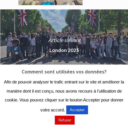
Article suivant
London 2025
Comment sont utilisées vos données?
Afin de pouvoir analyser le trafic entrant sur le site et améliorer la
manière dont il est conçu, nous avons recours à l'utilisation de
© 2018 - Collège Henri de
cookie. Vous pouvez cliquer sur le bouton Accepter pour donner
Navarre |
Mentions légales
|
Organigramme
|
Nous
votre accord.
Accepter
contacter
Refuser
Mentions légales