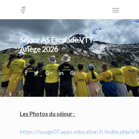
Séjour AS Escalade VTT –
Ariège 2026
Les Photos du séjour :
https://nuage07.apps.education.fr/index.php