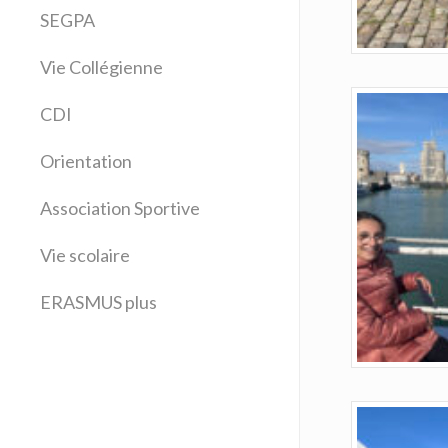
Arts plastiques
SEGPA
Bilangue Anglais Espagnol
Vie Collégienne
Education musicale
EPS
CDI
Espagnol
Français
Orientation
Histoire Géographie
Latin
Association Sportive
Mathématiques
Vie scolaire
Sciences physiques
SVT
ERASMUS plus
Technologie