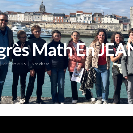
grès Math En JEA
31 mars 2026
Non classé