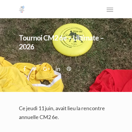
Tournoi CM2 6e – Ultimate –
2026
Ce jeudi 11 juin, avait lieu la rencontre
annuelle CM2 6e.