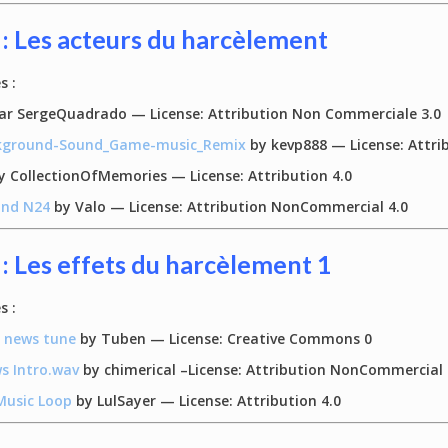
 : Les acteurs du harcèlement
s :
ar SergeQuadrado — License: Attribution Non Commerciale 3.0
ckground-Sound_Game-music_Remix
by kevp888 — License: Attr
 CollectionOfMemories — License: Attribution 4.0
und N24
by Valo — License: Attribution NonCommercial 4.0
 : Les effets du harcèlement 1
s :
 news tune
by Tuben — License: Creative Commons 0
 Intro.wav
by chimerical –License: Attribution NonCommercial 
Music Loop
by LulSayer — License: Attribution 4.0