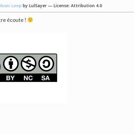
Music Loop
by LulSayer — License: Attribution 4.0
tre écoute !