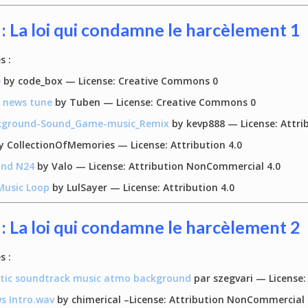
 : La loi qui condamne le harcèlement
1
s :
e
by code_box — License: Creative Commons 0
 news tune
by Tuben — License: Creative Commons 0
ckground-Sound_Game-music_Remix
by kevp888 — License: Attr
 CollectionOfMemories — License: Attribution 4.0
und N24
by Valo — License: Attribution NonCommercial 4.0
Music Loop
by LulSayer — License: Attribution 4.0
 : La loi qui condamne le harcèlement
2
s :
atic soundtrack music atmo background
par szegvari — License
 Intro.wav
by chimerical –License: Attribution NonCommercial 