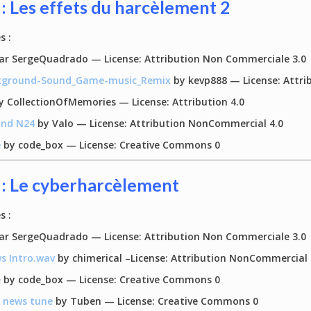
 : Les effets du harcèlement 2
s :
ar SergeQuadrado — License: Attribution Non Commerciale 3.0
ckground-Sound_Game-music_Remix
by kevp888 — License: Attr
 CollectionOfMemories — License: Attribution 4.0
und N24
by Valo — License: Attribution NonCommercial 4.0
e
by code_box — License: Creative Commons 0
 : Le cyberharcèlement
s :
ar SergeQuadrado — License: Attribution Non Commerciale 3.0
 Intro.wav
by chimerical –License: Attribution NonCommercial 
e
by code_box — License: Creative Commons 0
 news tune
by Tuben — License: Creative Commons 0