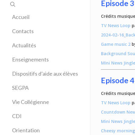
Episode 3
Crédits musique
Accueil
TV News Loop
p
Contacts
2024-02-16_Ba
Game music 2
by
Actualités
Background So
Enseignements
Mini News Jingl
Allemand
Dispositifs d’aide aux élèves
Anglais
Episode 4
Arts plastiques
SEGPA
Crédits musique
Bilangue Anglais Espagnol
Vie Collégienne
TV News Loop
p
Education musicale
EPS
Countdown News
CDI
Espagnol
Mini News Jingl
Français
Orientation
Cheesy morning