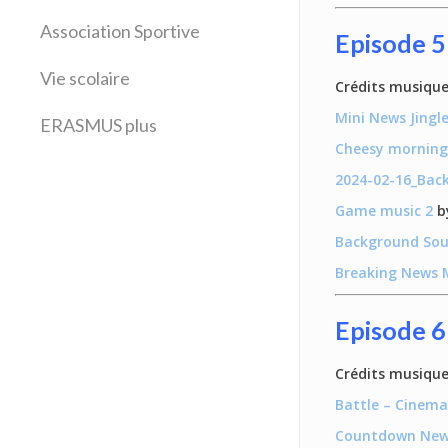
Histoire Géographie
Latin
Association Sportive
Episode 5
Mathématiques
Vie scolaire
Sciences physiques
Crédits musique
SVT
Mini News Jingl
ERASMUS plus
Technologie
Cheesy morning
2024-02-16_Ba
Game music 2
by
Background So
Breaking News 
Episode 6
Crédits musique
Battle – Cinem
Countdown News