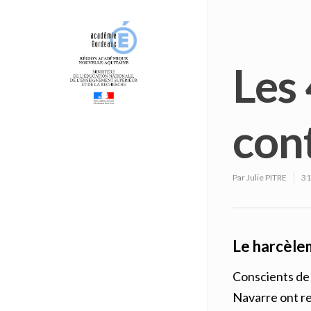
Les 
con
Par
Julie PITRE
31
Le harcèlem
Conscients de 
Navarre ont re