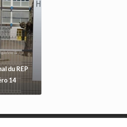
légienne &
nal du REP
ro 14
Organigramme
|
Nous contacter