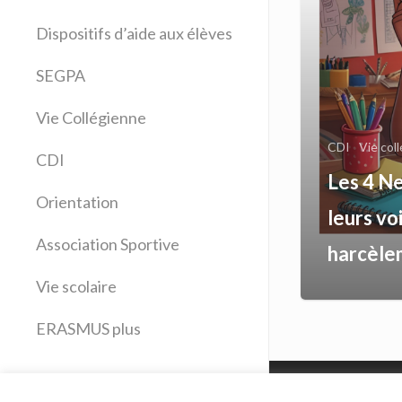
Allemand
Dispositifs d’aide aux élèves
Anglais
Arts plastiques
SEGPA
Bilangue Anglais Espagnol
Vie Collégienne
Education musicale
EPS
CDI
Vie col
CDI
Espagnol
Les 4 N
Français
Orientation
leurs vo
Histoire Géographie
Latin
Association Sportive
harcèle
Mathématiques
Vie scolaire
Sciences physiques
SVT
ERASMUS plus
Technologie