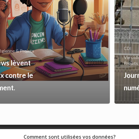
CDI
légienne & Projets
Vie col
ews lèvent
Projets
ix contre le
Jour
ment.
numé
Comment sont utilisées vos données?
© 2018 - Collège Henri de Navarre |
Mentions légales
|