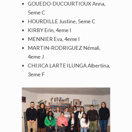
GOUEDO-DUCOURTIOUX Anna,
5eme C
HOURDILLE Justine, 5eme C
KIRBY Erin, 4eme I
MENNIER Eva, 4eme I
MARTIN-RODRIGUEZ Némali,
4eme J
CHIJICA LARTE ILUNGA Albertina,
3eme F