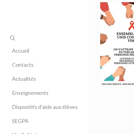
Accueil
Contacts
Actualités
Enseignements
Allemand
Dispositifs d’aide aux élèves
Anglais
Arts plastiques
SEGPA
Bilangue Anglais Espagnol