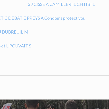
3 J CISSE A CAMILLERI L CHTIBI L
T C DEBAT E PREYS A Condoms protect you
 J DUBREUIL M
 et L POUVAIT S