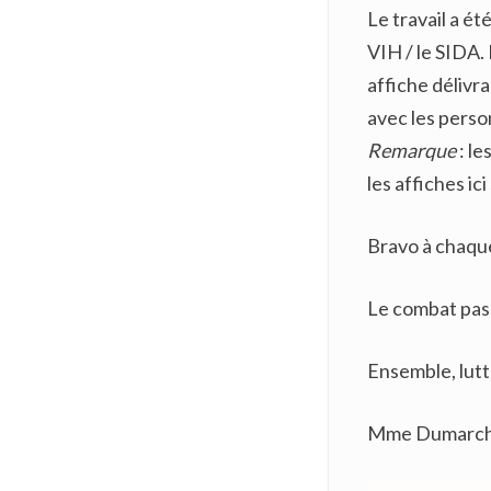
Le travail a é
VIH / le SIDA. 
affiche délivra
avec les pers
Remarque
: le
les affiches ic
Bravo à chaque 
Le combat pass
Ensemble, lutt
Mme Dumarch