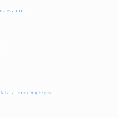
z les autres
 L
a taille ne compte pas