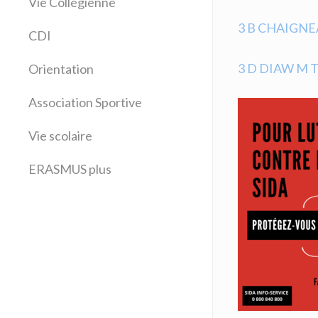
Vie Collégienne
Education musicale
EPS
3 B CHAIGNEA
CDI
Espagnol
Français
3 D DIAW M 
Orientation
Histoire Géographie
Latin
Association Sportive
Mathématiques
Vie scolaire
Sciences physiques
SVT
ERASMUS plus
Technologie