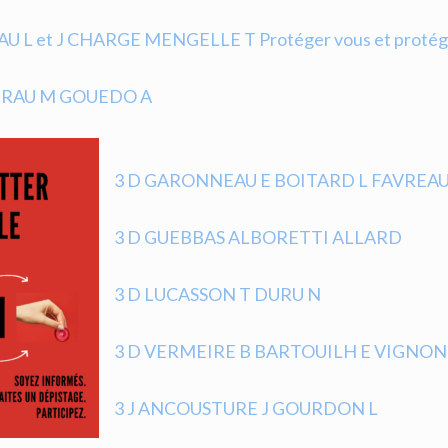
U L et J CHARGE MENGELLE T Protéger vous et protége
TRAU M
GOUEDO A
3 D GARONNEAU E BOITARD L FAVREAU
3 D GUEBBAS ALBORETTI ALLARD
3 D LUCASSON T DURU N
3 D VERMEIRE B BARTOUILH E VIGNON R L
3 J ANCOUSTURE J GOURDON L