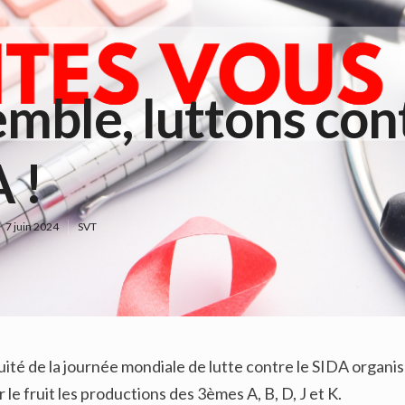
mble, luttons cont
 !
7 juin 2024
SVT
uité de la journée mondiale de lutte contre le SIDA organi
le fruit les productions des 3èmes A, B, D, J et K.