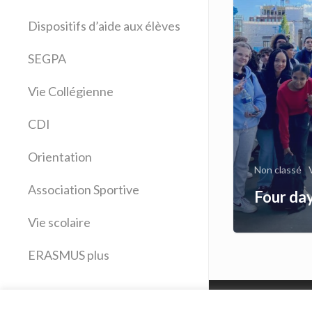
Allemand
Dispositifs d’aide aux élèves
Anglais
Arts plastiques
SEGPA
Bilangue Anglais Espagnol
Vie Collégienne
Education musicale
EPS
CDI
Espagnol
Français
Orientation
Histoire Géographie
Non classé
Latin
Association Sportive
Four day
Mathématiques
Vie scolaire
Sciences physiques
SVT
ERASMUS plus
Technologie