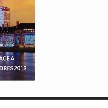
légienne &
AGE A
DRES 2019
Organigramme
|
Nous contacter