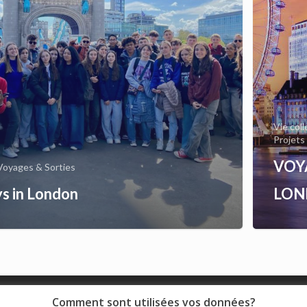
Vie col
Projets
VOY
Voyages & Sorties
s in London
LON
Comment sont utilisées vos données?
© 2018 - Collège Henri de Navarre |
Mentions légales
|