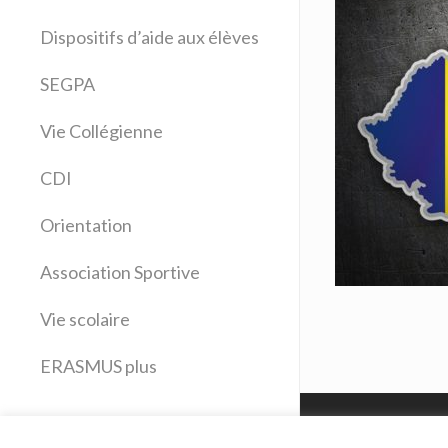
Allemand
Dispositifs d’aide aux élèves
Anglais
Arts plastiques
SEGPA
Bilangue Anglais Espagnol
Vie Collégienne
Education musicale
EPS
CDI
Espagnol
Français
Orientation
Histoire Géographie
Latin
Association Sportive
Mathématiques
Vie scolaire
Sciences physiques
SVT
ERASMUS plus
Technologie