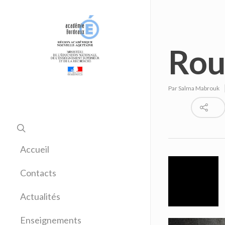
Rou
Par
Salma Mabrouk
Accueil
Contacts
Actualités
Enseignements