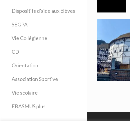
Allemand
Dispositifs d’aide aux élèves
Anglais
Arts plastiques
SEGPA
Bilangue Anglais Espagnol
Vie Collégienne
Education musicale
EPS
CDI
Espagnol
Français
Orientation
Histoire Géographie
Latin
Association Sportive
Mathématiques
Vie scolaire
Sciences physiques
SVT
ERASMUS plus
Technologie