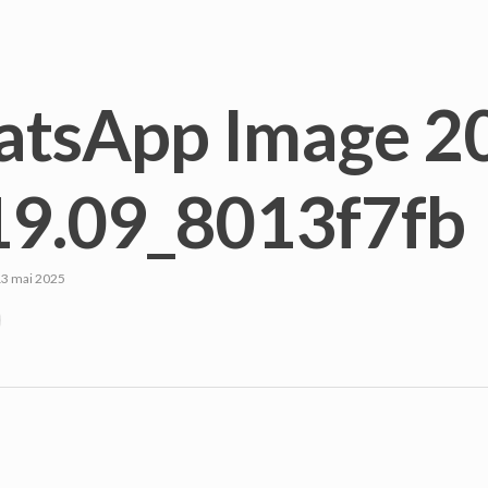
tsApp Image 20
19.09_8013f7fb
3 mai 2025