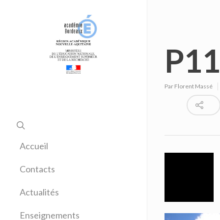
P11
Par
Florent Massé
Accueil
Contacts
Actualités
Enseignements