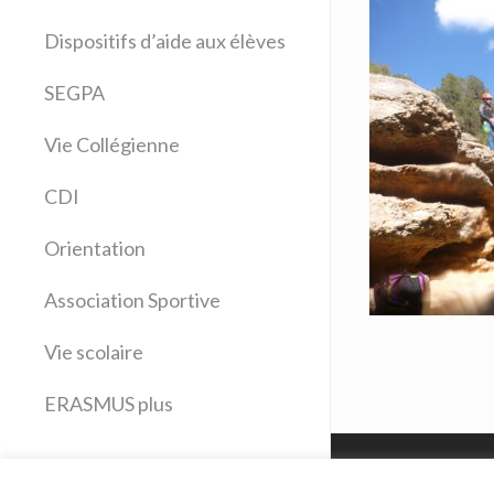
Allemand
Dispositifs d’aide aux élèves
Anglais
Arts plastiques
SEGPA
Bilangue Anglais Espagnol
Vie Collégienne
Education musicale
EPS
CDI
Espagnol
Français
Orientation
Histoire Géographie
Latin
Association Sportive
Mathématiques
Vie scolaire
Sciences physiques
SVT
ERASMUS plus
Technologie