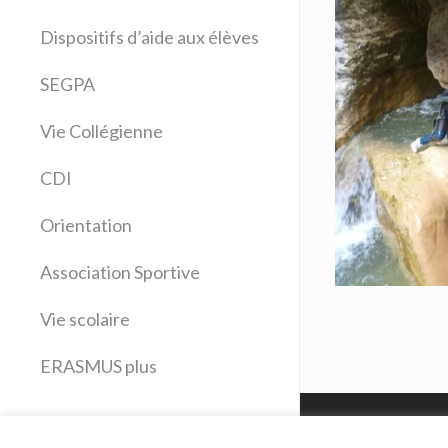
Allemand
Dispositifs d’aide aux élèves
Anglais
Arts plastiques
SEGPA
Bilangue Anglais Espagnol
Vie Collégienne
Education musicale
EPS
CDI
Espagnol
Français
Orientation
Histoire Géographie
Latin
Association Sportive
Mathématiques
Vie scolaire
Sciences physiques
SVT
ERASMUS plus
Technologie