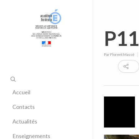
P11
Par
Florent Massé
Accueil
Contacts
Actualités
Enseignements