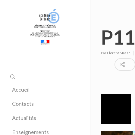
P11
Par
Florent Massé
Accueil
Contacts
Actualités
Enseignements