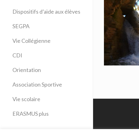
Allemand
Dispositifs d’aide aux élèves
Anglais
Arts plastiques
SEGPA
Bilangue Anglais Espagnol
Vie Collégienne
Education musicale
EPS
CDI
Espagnol
Français
Orientation
Histoire Géographie
Latin
Association Sportive
Mathématiques
Vie scolaire
Sciences physiques
SVT
ERASMUS plus
Technologie