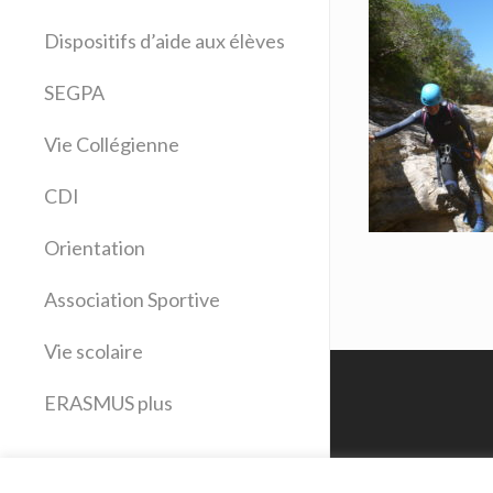
Allemand
Dispositifs d’aide aux élèves
Anglais
Arts plastiques
SEGPA
Bilangue Anglais Espagnol
Vie Collégienne
Education musicale
EPS
CDI
Espagnol
Français
Orientation
Histoire Géographie
Latin
Association Sportive
Mathématiques
Vie scolaire
Sciences physiques
SVT
ERASMUS plus
Technologie