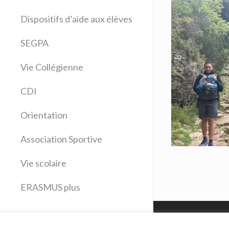
Allemand
Dispositifs d’aide aux élèves
Anglais
Arts plastiques
SEGPA
Bilangue Anglais Espagnol
Vie Collégienne
Education musicale
EPS
CDI
Espagnol
Français
Orientation
Histoire Géographie
Latin
Association Sportive
Mathématiques
Vie scolaire
Sciences physiques
SVT
ERASMUS plus
Technologie