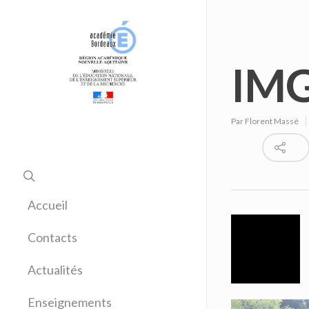
IMG
Par
Florent Massé
Accueil
Contacts
Actualités
Enseignements