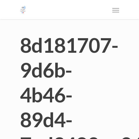
8d181707-
9d6b-
4b46-
89d4-