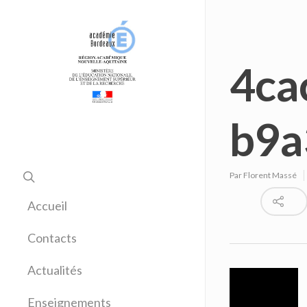
4ca
b9a
Par
Florent Massé
Accueil
Contacts
Actualités
Enseignements