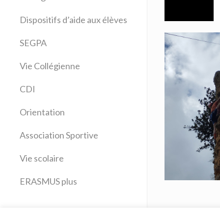
Allemand
Dispositifs d’aide aux élèves
Anglais
Arts plastiques
SEGPA
Bilangue Anglais Espagnol
Vie Collégienne
Education musicale
EPS
CDI
Espagnol
Français
Orientation
Histoire Géographie
Latin
Association Sportive
Mathématiques
Vie scolaire
Sciences physiques
SVT
ERASMUS plus
Technologie