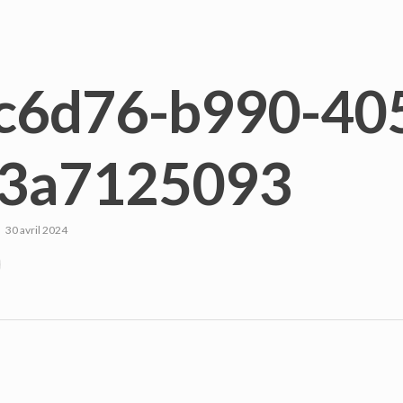
c6d76-b990-40
3a7125093
30 avril 2024