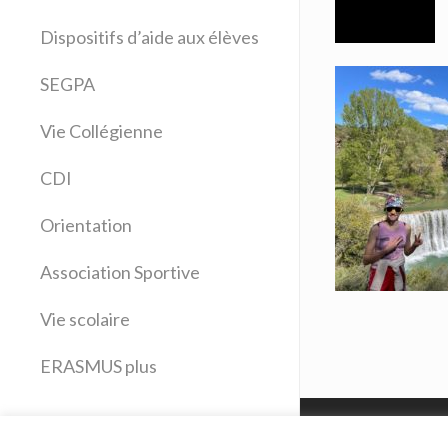
Allemand
Dispositifs d’aide aux élèves
Anglais
Arts plastiques
SEGPA
Bilangue Anglais Espagnol
Vie Collégienne
Education musicale
EPS
CDI
Espagnol
Français
Orientation
Histoire Géographie
Latin
Association Sportive
Mathématiques
Vie scolaire
Sciences physiques
SVT
ERASMUS plus
Technologie