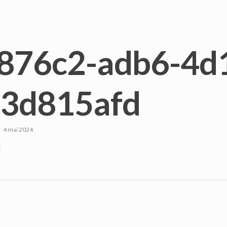
876c2-adb6-4d
f3d815afd
4 mai 2024