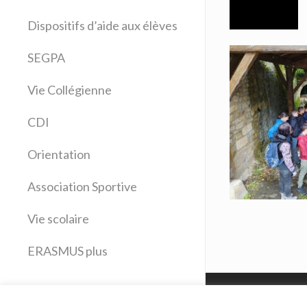
Allemand
Dispositifs d’aide aux élèves
Anglais
Arts plastiques
SEGPA
Bilangue Anglais Espagnol
Vie Collégienne
Education musicale
EPS
CDI
Espagnol
Français
Orientation
Histoire Géographie
Latin
Association Sportive
Mathématiques
Vie scolaire
Sciences physiques
SVT
ERASMUS plus
Technologie