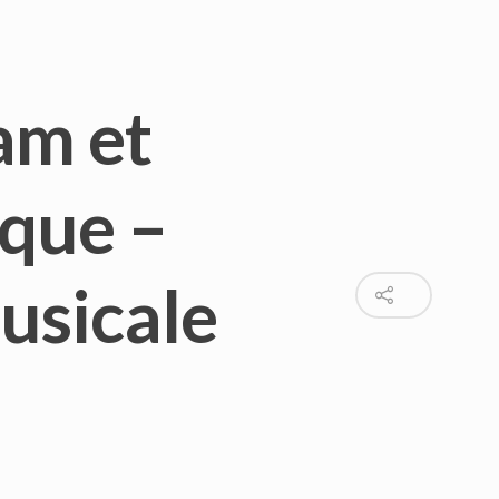
am et
que –
usicale