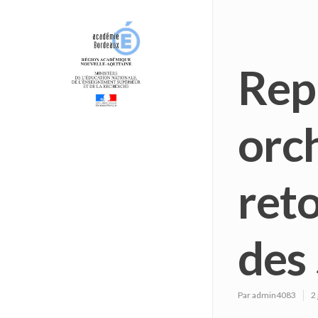
Rep
orc
reto
des 
Par
admin4083
2 