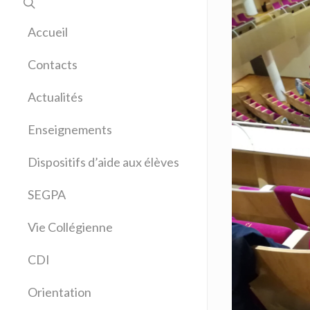
Accueil
Contacts
Actualités
Enseignements
Allemand
Dispositifs d’aide aux élèves
Anglais
Arts plastiques
SEGPA
Bilangue Anglais Espagnol
Vie Collégienne
Education musicale
EPS
CDI
Espagnol
Français
Orientation
Histoire Géographie