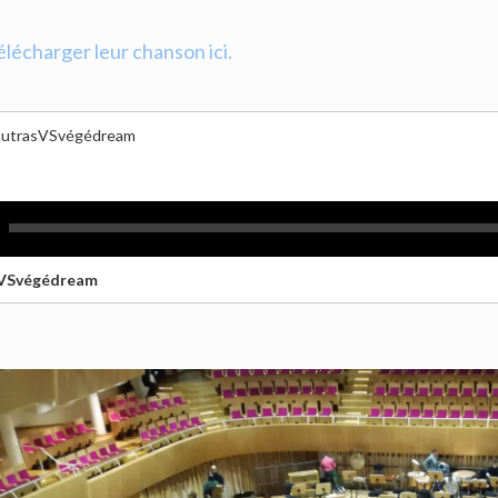
lécharger leur chanson ici.
outrasVSvégédream
sVSvégédream