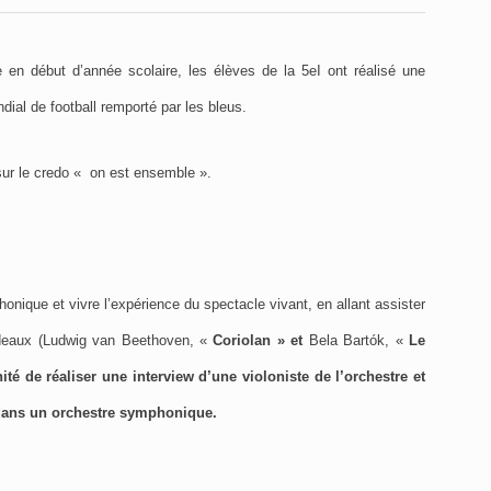
en début d’année scolaire, les élèves de la 5eI ont réalisé une
ial de football remporté par les bleus.
sur le credo « on est ensemble ».
honique et vivre l’expérience du spectacle vivant, en allant assister
rdeaux
(
Ludwig van Beethoven, «
Coriolan » et
Bela Bartók, «
Le
nité de réaliser une interview d’une violoniste de l’orchestre et
 dans un orchestre symphonique.