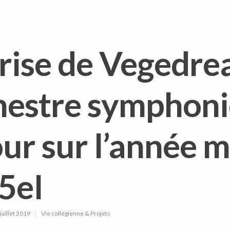
rise de Vegedre
hestre symphoni
ur sur l’année m
5eI
juillet 2019
Vie collégienne & Projets