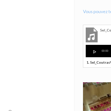
Vous pouvez té
5eI_C
Lecteur
00:00
audio
1.
5eI_Coutra