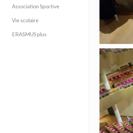
Latin
Association Sportive
Mathématiques
Vie scolaire
Sciences physiques
SVT
ERASMUS plus
Technologie