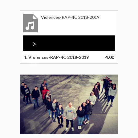
Violences-RAP-4C 2018-2019
Lecteur
audio
00:00
1.
Violences-RAP-4C 2018-2019
4:00
00:00