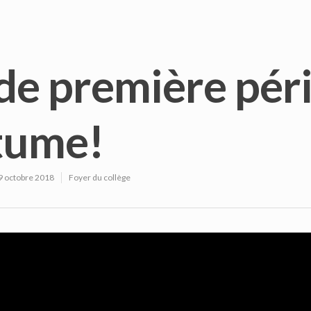
 de première pér
tume!
9 octobre 2018
Foyer du collège