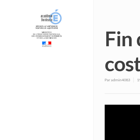
Fin
cos
Par
admin4083
1