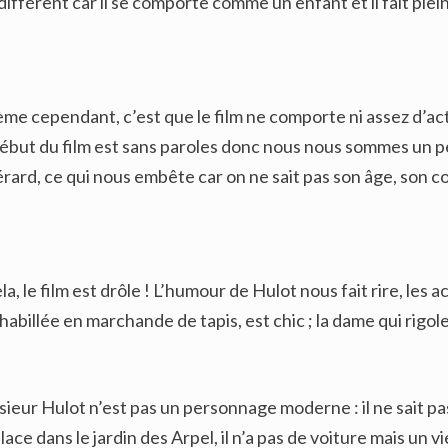
différent car il se comporte comme un enfant et il fait plei
ème cependant, c’est que le film ne comporte ni assez d’ac
 début du film est sans paroles donc nous nous sommes un pe
érard, ce qui nous embête car on ne sait pas son âge, son
a, le film est drôle ! L’humour de Hulot nous fait rire, les act
abillée en marchande de tapis, est chic ; la dame qui rigole
eur Hulot n’est pas un personnage moderne : il ne sait pas 
lace dans le jardin des Arpel, il n’a pas de voiture mais un 