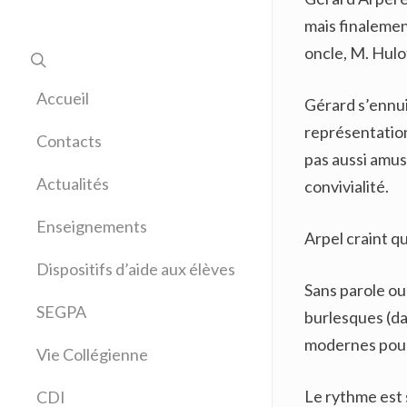
mais finalemen
oncle, M. Hulo
Accueil
Gérard s’ennui
représentation 
Contacts
pas aussi amusa
Actualités
convivialité.
Enseignements
Arpel craint q
Allemand
Dispositifs d’aide aux élèves
Anglais
Sans parole ou
Arts plastiques
SEGPA
burlesques (da
Bilangue Anglais Espagnol
modernes pour
Vie Collégienne
Education musicale
EPS
Le rythme est 
CDI
Espagnol