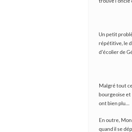
trouve l’oncle 
Un petit probl
répétitive, le
d’écolier de G
Malgré tout cel
bourgeoise et h
ont bien plu…
En outre, Monsi
quand il se dép