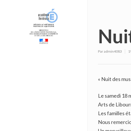
Nui
Par
admin4083
1
« Nuit des mus
Le samedi 18 m
Arts de Libour
Les familles é
Nous remercion
Un merveilleu