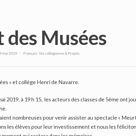
t des Musées
9 mai 2019
Français
,
Vie collégienne & Projets
ées » et collège Henri de Navarre.
ai 2019, à 19 h 15, les acteurs des classes de 5ème ont jo
ne.
taient nombreuses pour venir assister au spectacle « Meur
s les élèves pour leur investissement et nous les félicito
x moment qui restera dans les mémoires.