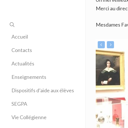
Merci au direc
Mesdames Favi
Accueil
Contacts
Actualités
Enseignements
Allemand
Dispositifs d’aide aux élèves
Anglais
Arts plastiques
SEGPA
Bilangue Anglais Espagnol
Vie Collégienne
Education musicale
EPS