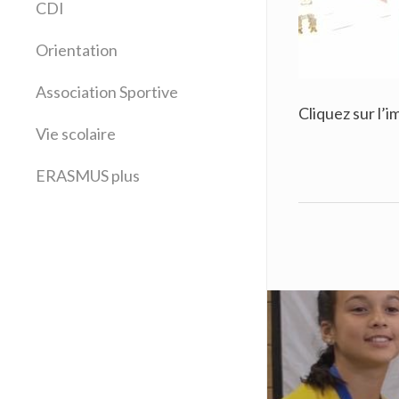
CDI
Espagnol
Français
Orientation
Histoire Géographie
Latin
Association Sportive
Cliquez sur l’i
Mathématiques
Vie scolaire
Sciences physiques
SVT
ERASMUS plus
Technologie