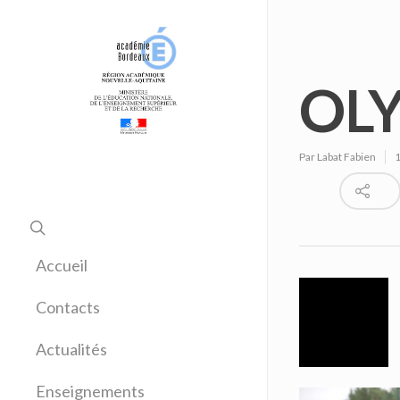
OL
Par
Labat Fabien
1
Accueil
Contacts
Actualités
Enseignements