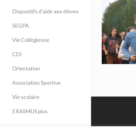
Allemand
Dispositifs d’aide aux élèves
Anglais
Arts plastiques
SEGPA
Bilangue Anglais Espagnol
Vie Collégienne
Education musicale
EPS
CDI
Espagnol
Français
Orientation
Histoire Géographie
Latin
Association Sportive
Mathématiques
Vie scolaire
Sciences physiques
SVT
ERASMUS plus
Technologie