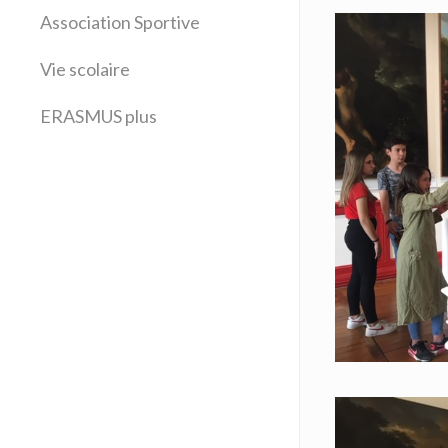
Latin
Association Sportive
Mathématiques
Vie scolaire
Sciences physiques
SVT
ERASMUS plus
Technologie