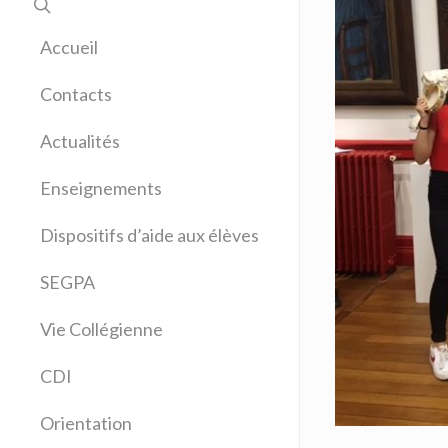
Accueil
Contacts
Actualités
Enseignements
Allemand
Dispositifs d’aide aux élèves
Anglais
Arts plastiques
SEGPA
Bilangue Anglais Espagnol
Vie Collégienne
Education musicale
EPS
CDI
Espagnol
Français
Orientation
Histoire Géographie