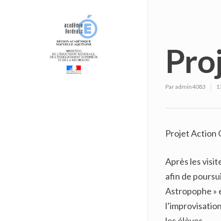
Proj
Par
admin4083
1
Projet Action C
Après les visi
afin de poursui
Astropophe » es
l’improvisatio
les élèves.