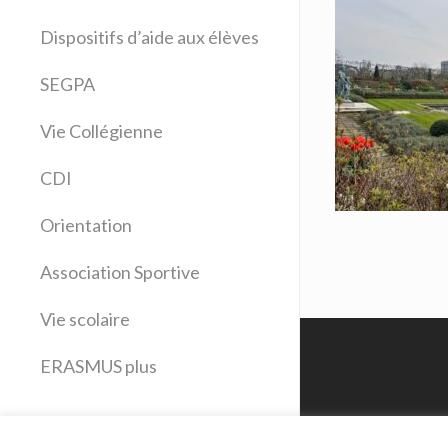
Allemand
Dispositifs d’aide aux élèves
Anglais
Arts plastiques
SEGPA
Bilangue Anglais Espagnol
Vie Collégienne
Education musicale
EPS
CDI
Espagnol
Français
Orientation
Histoire Géographie
Latin
Association Sportive
Mathématiques
Vie scolaire
Sciences physiques
SVT
ERASMUS plus
Technologie