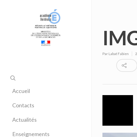
IMG
Par
Labat Fabien
Accueil
Contacts
Actualités
Enseignements