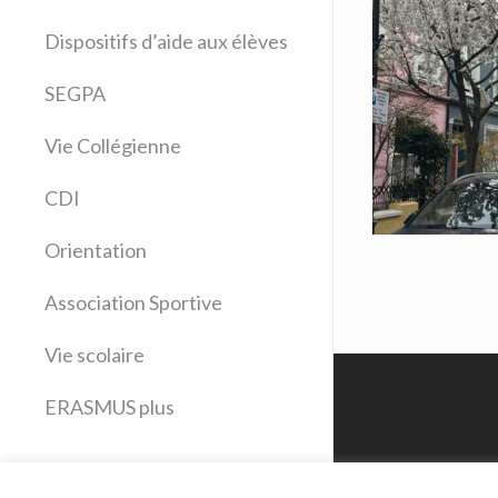
Allemand
Dispositifs d’aide aux élèves
Anglais
Arts plastiques
SEGPA
Bilangue Anglais Espagnol
Vie Collégienne
Education musicale
EPS
CDI
Espagnol
Français
Orientation
Histoire Géographie
Latin
Association Sportive
Mathématiques
Vie scolaire
Sciences physiques
SVT
ERASMUS plus
Technologie