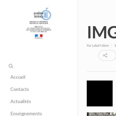
IMG
Par
Labat Fabien
Accueil
Contacts
Actualités
Enseignements