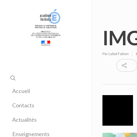
IMG
Par
Labat Fabien
1
Accueil
Contacts
Actualités
Enseignements