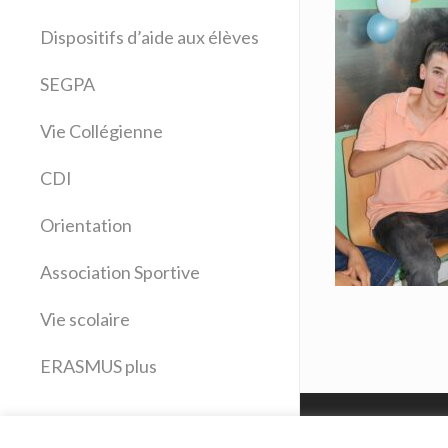
Allemand
Dispositifs d’aide aux élèves
Anglais
Arts plastiques
SEGPA
Bilangue Anglais Espagnol
Vie Collégienne
Education musicale
EPS
CDI
Espagnol
Français
Orientation
Histoire Géographie
Latin
Association Sportive
Mathématiques
Vie scolaire
Sciences physiques
SVT
ERASMUS plus
Technologie