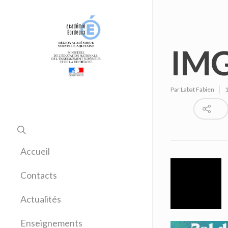
IMG
Par
Labat Fabien
1
Accueil
Contacts
Actualités
Enseignements