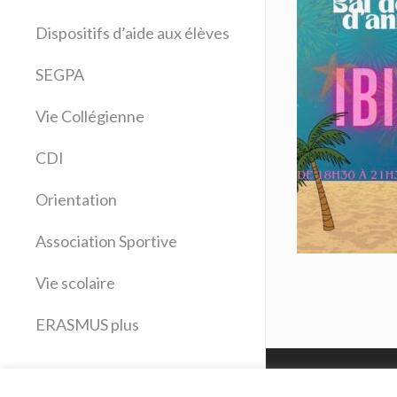
Allemand
Dispositifs d’aide aux élèves
Anglais
Arts plastiques
SEGPA
Bilangue Anglais Espagnol
Vie Collégienne
Education musicale
EPS
CDI
Espagnol
Français
Orientation
Histoire Géographie
Latin
Association Sportive
Mathématiques
Vie scolaire
Sciences physiques
SVT
ERASMUS plus
Technologie