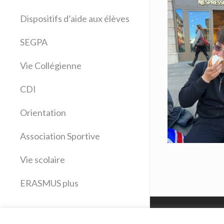
Allemand
Dispositifs d’aide aux élèves
Anglais
Arts plastiques
SEGPA
Bilangue Anglais Espagnol
Vie Collégienne
Education musicale
EPS
CDI
Espagnol
Français
Orientation
Histoire Géographie
Latin
Association Sportive
Mathématiques
Vie scolaire
Sciences physiques
SVT
ERASMUS plus
Technologie