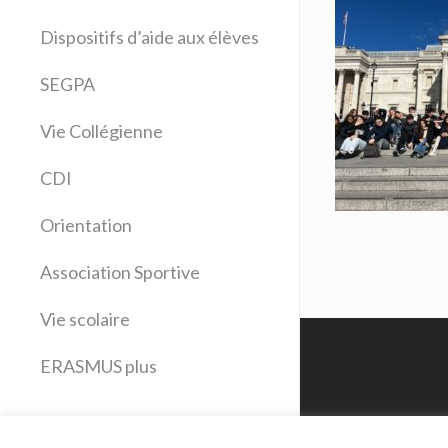
Allemand
Dispositifs d’aide aux élèves
Anglais
Arts plastiques
SEGPA
Bilangue Anglais Espagnol
Vie Collégienne
Education musicale
EPS
CDI
Espagnol
Français
Orientation
Histoire Géographie
Latin
Association Sportive
Mathématiques
Vie scolaire
Sciences physiques
SVT
ERASMUS plus
Technologie