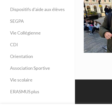
Allemand
Dispositifs d’aide aux élèves
Anglais
Arts plastiques
SEGPA
Bilangue Anglais Espagnol
Vie Collégienne
Education musicale
EPS
CDI
Espagnol
Français
Orientation
Histoire Géographie
Latin
Association Sportive
Mathématiques
Vie scolaire
Sciences physiques
SVT
ERASMUS plus
Technologie