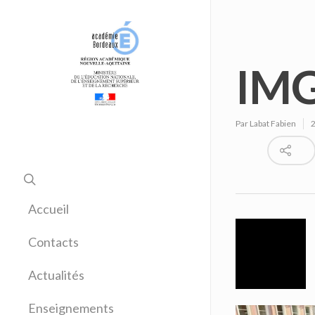
IMG
Par
Labat Fabien
Accueil
Contacts
Actualités
Enseignements