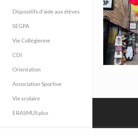
Allemand
Dispositifs d’aide aux élèves
Anglais
Arts plastiques
SEGPA
Bilangue Anglais Espagnol
Vie Collégienne
Education musicale
EPS
CDI
Espagnol
Français
Orientation
Histoire Géographie
Latin
Association Sportive
Mathématiques
Vie scolaire
Sciences physiques
SVT
ERASMUS plus
Technologie