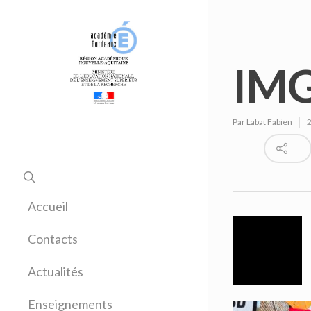
IMG
Par
Labat Fabien
Accueil
Contacts
Actualités
Enseignements