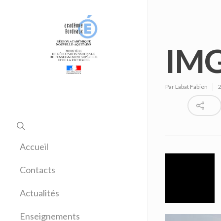
IMG
Par
Labat Fabien
Accueil
Contacts
Actualités
Enseignements