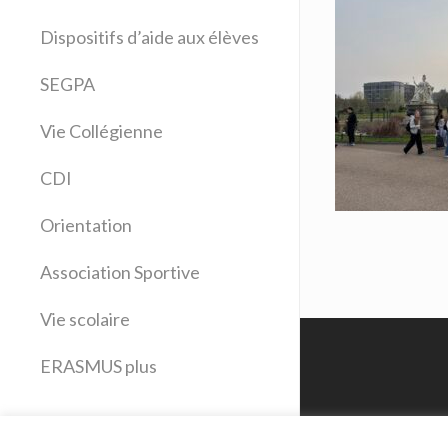
Allemand
Dispositifs d’aide aux élèves
Anglais
Arts plastiques
SEGPA
Bilangue Anglais Espagnol
Vie Collégienne
Education musicale
EPS
CDI
Espagnol
Français
Orientation
Histoire Géographie
Latin
Association Sportive
Mathématiques
Vie scolaire
Sciences physiques
SVT
ERASMUS plus
Technologie