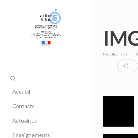
IMG
Par
Labat Fabien
Accueil
Contacts
Actualités
Enseignements