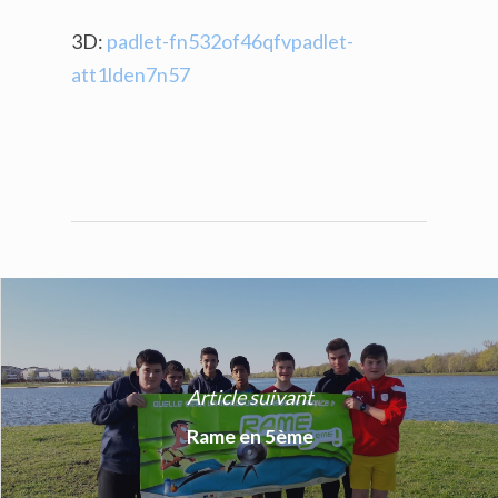
3D:
padlet-fn532of46qfv
padlet-
att1lden7n57
Article suivant
Rame en 5ème