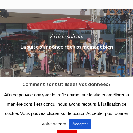
Article suivant
La suite s’annonce rockissimement bien
!
Comment sont utilisées vos données?
© 2018 - Collège Henri de
Afin de pouvoir analyser le trafic entrant sur le site et améliorer la
Navarre |
Mentions légales
|
manière dont il est conçu, nous avons recours à l'utilisation de
Organigramme
|
Nous
cookie. Vous pouvez cliquer sur le bouton Accepter pour donner
contacter
votre accord.
Accepter
Mentions légales