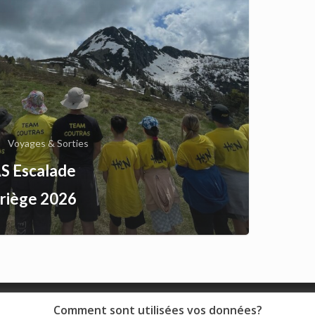
S
Voyages & Sorties
AS Escalade
riège 2026
Comment sont utilisées vos données?
© 2018 - Collège Henri de Navarre |
Mentions légales
|