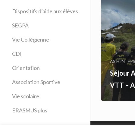
Allemand
Dispositifs d’aide aux élèves
Anglais
Arts plastiques
SEGPA
Bilangue Anglais Espagnol
Vie Collégienne
Education musicale
EPS
CDI
Espagnol
AS H2N
EP
Français
Orientation
Séjour 
Histoire Géographie
Latin
Association Sportive
VTT – A
Mathématiques
Vie scolaire
Sciences physiques
SVT
ERASMUS plus
Technologie