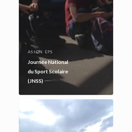
AS H2N
EPS
Journée National
du Sport Scolaire
(JNSS)