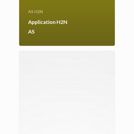
AS H2N
Application H2N
AS