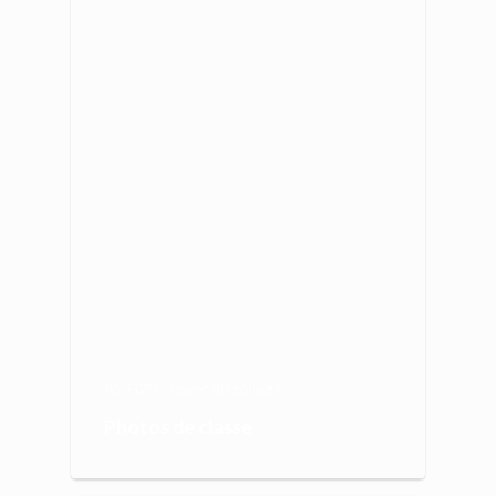
AS H2N
Foyer du collège
Photos de classe