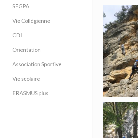
Arts plastiques
SEGPA
Bilangue Anglais Espagnol
Vie Collégienne
Education musicale
EPS
CDI
Espagnol
Français
Orientation
Histoire Géographie
Latin
Association Sportive
Mathématiques
Vie scolaire
Sciences physiques
SVT
ERASMUS plus
Technologie