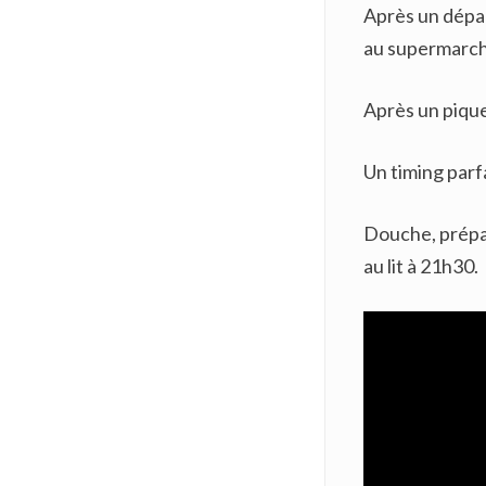
Après un dépar
au supermarché
Après un pique-
Un timing parfa
Douche, prépar
au lit à 21h30.