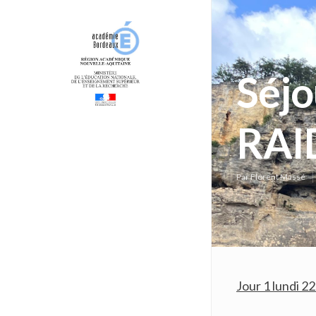
Séjo
RAI
Par
Florent Massé
Jour 1 lundi 22