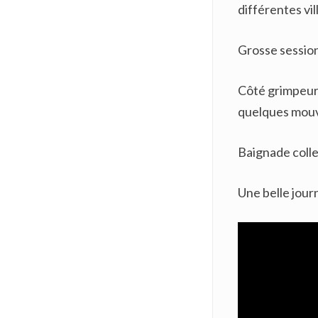
différentes vi
Grosse session
Côté grimpeurs
quelques mou
Baignade colle
Une belle jour