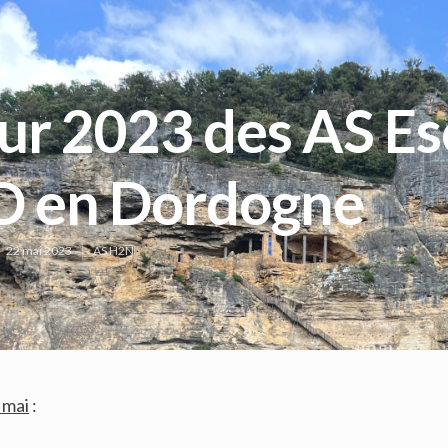
ur 2023 des AS Es
D en Dordogne
22 mai 2023
AS H2N
 mai
: