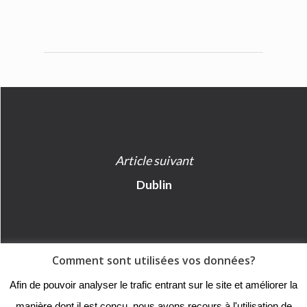
Article suivant
Dublin
Comment sont utilisées vos données?
© 2018 - Collège Henri de
Afin de pouvoir analyser le trafic entrant sur le site et améliorer la
Navarre |
Mentions légales
|
manière dont il est conçu, nous avons recours à l'utilisation de